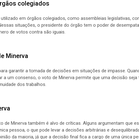
órgãos colegiados
tilizado em órgãos colegiados, como assembleias legislativas, co
. Nessas situações, o presidente do órgão tem o poder de desempa
ero de votos contra são iguais.
de Minerva
 para garantir a tomada de decisões em situações de impasse. Qu
 a um consenso, o voto de Minerva permite que uma decisão seja t
inuidade dos trabalhos.
erva
to de Minerva também é alvo de críticas. Alguns argumentam que es
ca pessoa, o que pode levar a decisões arbitrárias e desequilibrada
nião da maioria, já que a decisão final fica a cargo de uma única p