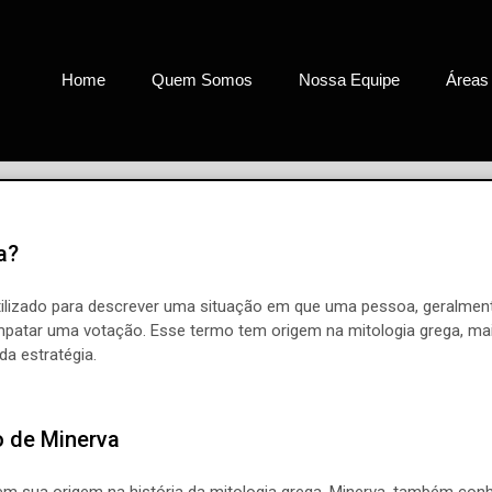
Home
Quem Somos
Nossa Equipe
Áreas
a?
tilizado para descrever uma situação em que uma pessoa, geralmen
patar uma votação. Esse termo tem origem na mitologia grega, mai
da estratégia.
o de Minerva
em sua origem na história da mitologia grega. Minerva, também co