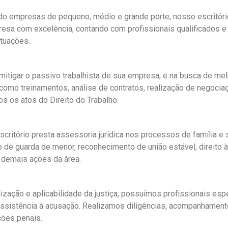
 empresas de pequeno, médio e grande porte, nosso escritório
sa com excelência, contando com profissionais qualificados e t
tuações.
 mitigar o passivo trabalhista de sua empresa, e na busca de me
omo treinamentos, análise de contratos, realização de negociaç
s os atos do Direito do Trabalho.
scritório presta assessoria jurídica nos processos de família e
o de guarda de menor, reconhecimento de união estável, direito à
e demais ações da área.
zação e aplicabilidade da justiça, possuímos profissionais espe
 assistência à acusação. Realizamos diligências, acompanhame
ções penais.