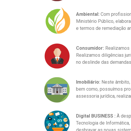
Ambiental:
Com profission
Ministério Público, elabo
e termos de remediação am
Consumidor:
Realizamos as
Realizamos diligências ju
no deslinde das demandas
Imobiliário:
Neste âmbito, 
bem como, possuímos profi
assessoria jurídica, real
Digital
BUSINESS :
À despe
Tecnologia de Informática
desbravar as novas sistem