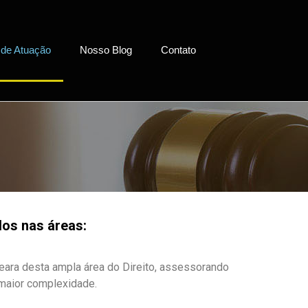
 de Atuação
Nosso Blog
Contato
dos nas áreas:
eara desta ampla área do Direito, assessorando
maior complexidade.