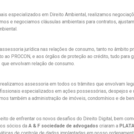
ais especializados em Direito Ambiental, realizamos negociaç
ramos e negociamos cláusulas ambientais para contratos, ajusta
biental.
sessoria jurídica nas relações de consumo, tanto no âmbito prev
nto ao PROCON, e aos órgãos de proteção ao crédito, tudo para 
 que envolvam relação de consumo.
realizamos assessoria em todos os trâmites que envolvam lega
ssionais especializados em ações possessórias, despejos e usu
izamos também a administração de imóveis, condomínios e de ben
ito de enfrentar os novos desafios do Direito Digital, bem com
, os sócios da
A & F sociedade de advogados
criaram a
PLAT
áticas de controle de dados implantadas em nosso ordenamento 