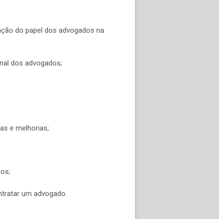
zação do papel dos advogados na
onal dos advogados;
mas e melhorias;
tos;
ontratar um advogado.