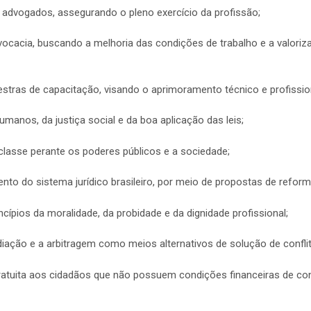
s advogados, assegurando o pleno exercício da profissão;
vocacia, buscando a melhoria das condições de trabalho e a valori
alestras de capacitação, visando o aprimoramento técnico e profissi
umanos, da justiça social e da boa aplicação das leis;
 classe perante os poderes públicos e a sociedade;
ento do sistema jurídico brasileiro, por meio de propostas de refor
ncípios da moralidade, da probidade e da dignidade profissional;
diação e a arbitragem como meios alternativos de solução de confli
a gratuita aos cidadãos que não possuem condições financeiras de c