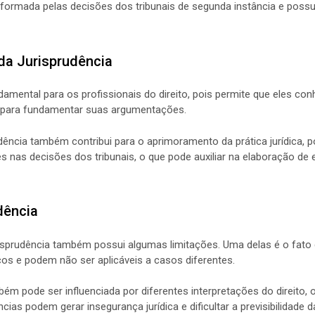
formada pelas decisões dos tribunais de segunda instância e possui 
da Jurisprudência
damental para os profissionais do direito, pois permite que eles co
 para fundamentar suas argumentações.
dência também contribui para o aprimoramento da prática jurídica, p
s nas decisões dos tribunais, o que pode auxiliar na elaboração de e
dência
risprudência também possui algumas limitações. Uma delas é o fato 
s e podem não ser aplicáveis a casos diferentes.
bém pode ser influenciada por diferentes interpretações do direito, 
ncias podem gerar insegurança jurídica e dificultar a previsibilidade 