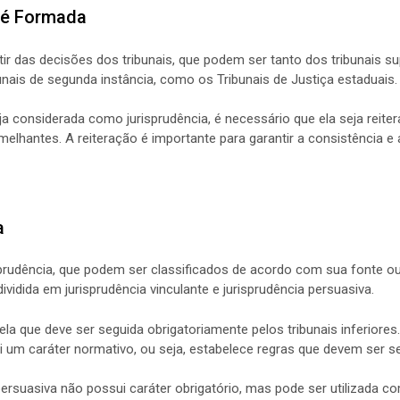
 é Formada
rtir das decisões dos tribunais, que podem ser tanto dos tribunais 
bunais de segunda instância, como os Tribunais de Justiça estaduais.
ja considerada como jurisprudência, é necessário que ela seja reitera
lhantes. A reiteração é importante para garantir a consistência e
a
isprudência, que podem ser classificados de acordo com sua fonte o
dividida em jurisprudência vinculante e jurisprudência persuasiva.
uela que deve ser seguida obrigatoriamente pelos tribunais inferiore
ui um caráter normativo, ou seja, estabelece regras que devem ser
 persuasiva não possui caráter obrigatório, mas pode ser utilizada