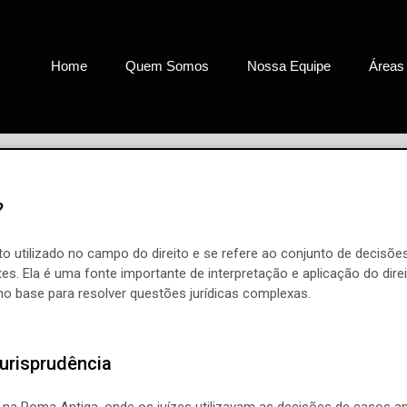
Home
Quem Somos
Nossa Equipe
Áreas
?
to utilizado no campo do direito e se refere ao conjunto de decisõ
s. Ela é uma fonte importante de interpretação e aplicação do direit
mo base para resolver questões jurídicas complexas.
urisprudência
s na Roma Antiga, onde os juízes utilizavam as decisões de casos 