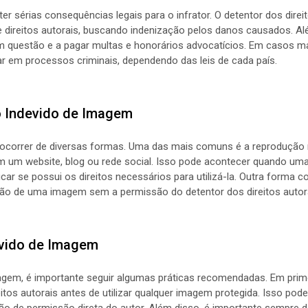
r sérias consequências legais para o infrator. O detentor dos dire
e direitos autorais, buscando indenização pelos danos causados. Alé
 questão e a pagar multas e honorários advocatícios. Em casos mai
 em processos criminais, dependendo das leis de cada país.
 Indevido de Imagem
 ocorrer de diversas formas. Uma das mais comuns é a reprodução
 em um website, blog ou rede social. Isso pode acontecer quando u
icar se possui os direitos necessários para utilizá-la. Outra forma
ão de uma imagem sem a permissão do detentor dos direitos autora
evido de Imagem
magem, é importante seguir algumas práticas recomendadas. Em prime
itos autorais antes de utilizar qualquer imagem protegida. Isso pod
ão de permissão direta do autor. Além disso, é importante sempre d