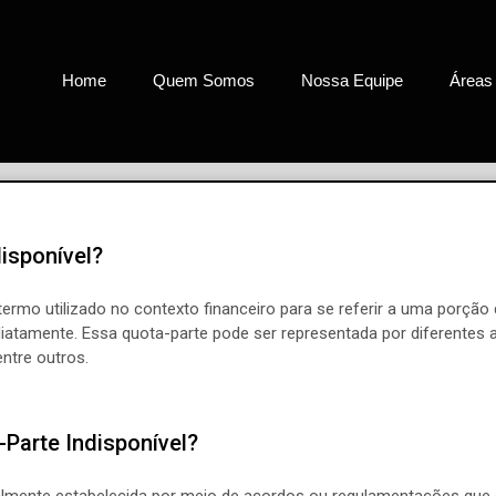
Home
Quem Somos
Nossa Equipe
Áreas
isponível?
termo utilizado no contexto financeiro para se referir a uma porção
ediatamente. Essa quota-parte pode ser representada por diferentes 
entre outros.
Parte Indisponível?
eralmente estabelecida por meio de acordos ou regulamentações que