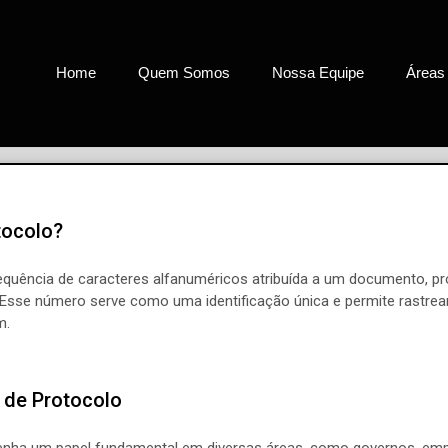
Home
Quem Somos
Nossa Equipe
Áreas
tocolo?
quência de caracteres alfanuméricos atribuída a um documento, 
. Esse número serve como uma identificação única e permite rastre
m.
 de Protocolo
ha um papel fundamental em diversas áreas, como governos, empre