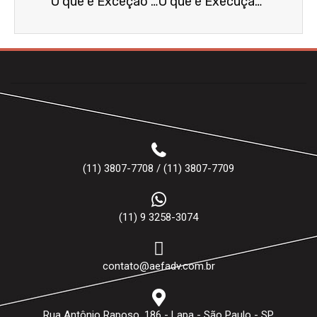
O que é Exceção de Suspeição?
O que é Execução Provisória?
(11) 3807-7708 / (11) 3807-7709
(11) 9 3258-3074
contato@aefadv.com.br
Rua Antônio Raposo, 186 - Lapa - São Paulo - SP