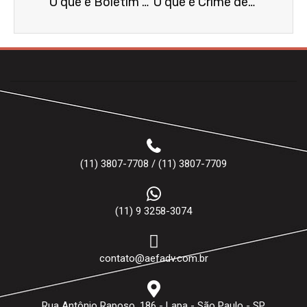
O que é Boletim de Ocorrência Eletrônico?
O que é Crime de Calúnia?
(11) 3807-7708 / (11) 3807-7709
(11) 9 3258-3074
contato@aefadv.com.br
Rua Antônio Raposo, 186 - Lapa - São Paulo - SP