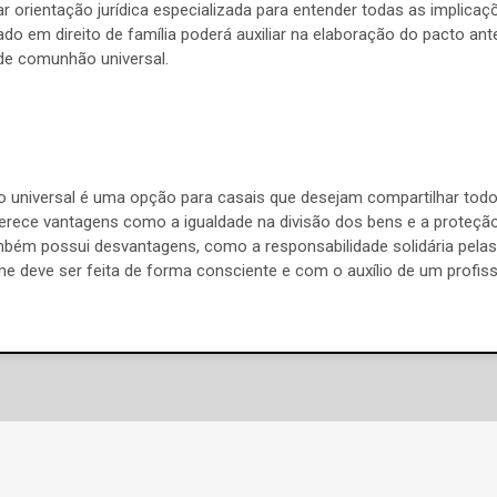
r orientação jurídica especializada para entender todas as implic
o em direito de família poderá auxiliar na elaboração do pacto ant
de comunhão universal.
universal é uma opção para casais que desejam compartilhar todos
oferece vantagens como a igualdade na divisão dos bens e a proteçã
mbém possui desvantagens, como a responsabilidade solidária pelas
me deve ser feita de forma consciente e com o auxílio de um profiss