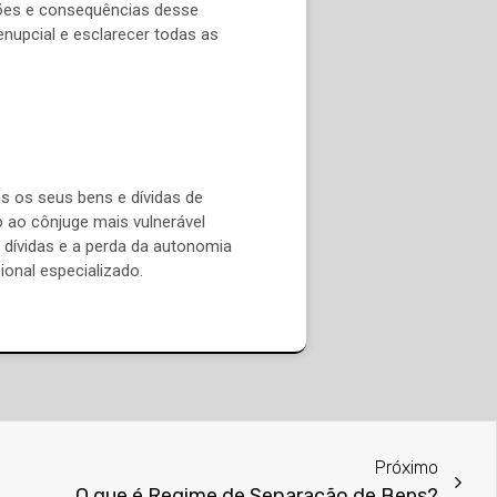
ações e consequências desse
enupcial e esclarecer todas as
 os seus bens e dívidas de
o ao cônjuge mais vulnerável
 dívidas e a perda da autonomia
ional especializado.
Próximo
O que é Regime de Separação de Bens?