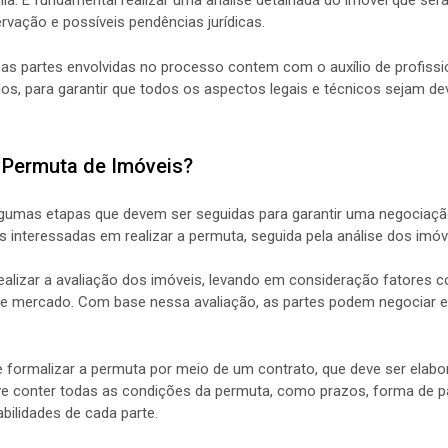
a. É fundamental realizar uma análise detalhada do imóvel que será 
vação e possíveis pendências jurídicas.
as partes envolvidas no processo contem com o auxílio de profissi
os, para garantir que todos os aspectos legais e técnicos sejam d
 Permuta de Imóveis?
gumas etapas que devem ser seguidas para garantir uma negociação 
es interessadas em realizar a permuta, seguida pela análise dos imóv
ealizar a avaliação dos imóveis, levando em consideração fatores 
de mercado. Com base nessa avaliação, as partes podem negociar ev
e formalizar a permuta por meio de um contrato, que deve ser ela
eve conter todas as condições da permuta, como prazos, forma de 
bilidades de cada parte.