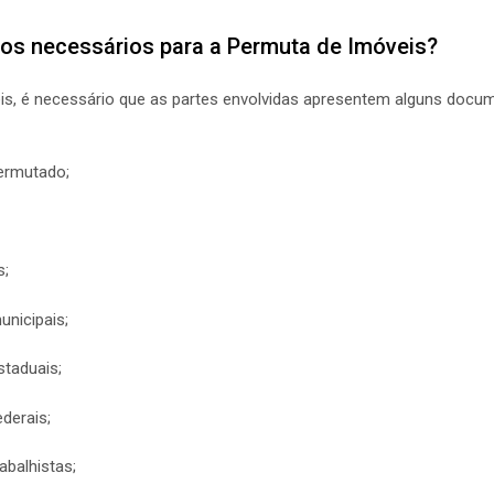
os necessários para a Permuta de Imóveis?
eis, é necessário que as partes envolvidas apresentem alguns docum
permutado;
s;
unicipais;
staduais;
ederais;
abalhistas;