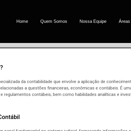
Home
Quem Somos
Nossa Equipe
Áreas
l?
pecializada da contabilidade que envolve a aplicação de conheciment
 relacionadas a questões financeiras, econômicas e contábeis. É um
e regulamentos contábeis, bem como habilidades analíticas e invest
Contábil
m papel fundamental no sistema judicial, fornecendo informações e