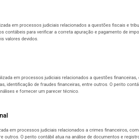
alizada em processos judiciais relacionados a questões fiscais e tribu
s contábeis para verificar a correta apuração e pagamento de impos
eis valores devidos.
realizada em processos judiciais relacionados a questões financeir
s, identificação de fraudes financeiras, entre outros. O perito contá
análises e fornecer um parecer técnico.
inal
alizada em processos judiciais relacionados a crimes financeiros, co
re outros. O perito contábil atua na análise de documentos e registro