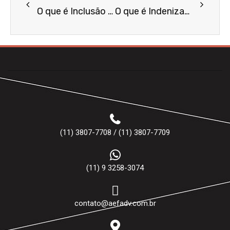
O que é Inclusão Indevida no SPC/Serasa?
O que é Indenização por Danos Morais?
(11) 3807-7708 / (11) 3807-7709
(11) 9 3258-3074
contato@aefadv.com.br