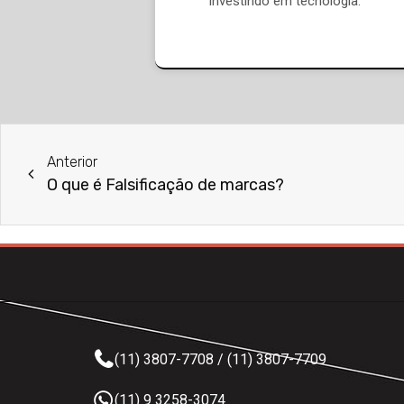
investindo em tecnologia.
Anterior
O que é Falsificação de marcas?
(11) 3807-7708 / (11) 3807-7709
(11) 9 3258-3074