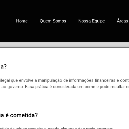
Home
Quem Somos
Nossa Equipe
Áreas
ia?
a ilegal que envolve a manipulação de informações financeiras e cont
o governo. Essa prática é considerada um crime e pode resultar em
ia é cometida?
metida de várias maneiras, sendo algumas das mais comuns: